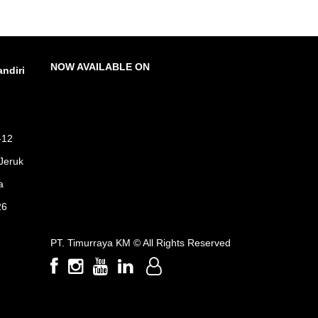
NOW AVAILABLE ON
ndiri
-12
Jeruk
a
26
PT. Timurraya KM ©
All Rights Reserved