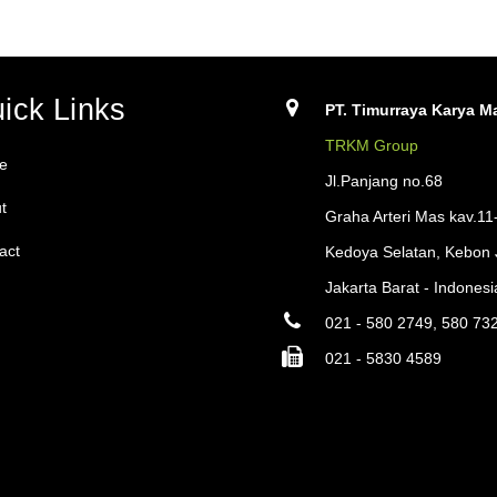
ick Links
PT. Timurraya Karya Ma
TRKM Group
e
Jl.Panjang no.68
t
Graha Arteri Mas kav.11
act
Kedoya Selatan, Kebon 
Jakarta Barat - Indonesi
021 - 580 2749, 580 73
021 - 5830 4589