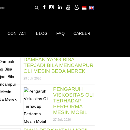
CONTACT
BLOG
FAQ
CAREER
ost Terbaru
DAMPAK YANG BISA
TERJADI BILA MENCAMPUR
OLI MESIN BEDA MEREK
29 Juli, 2026
PENGARUH
VISKOSITAS OLI
TERHADAP
PERFORMA
MESIN MOBIL
27 Juli, 2026