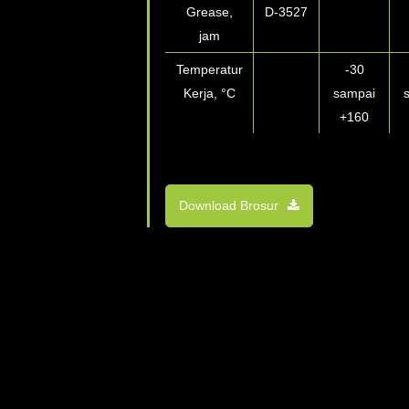
Grease,
D-3527
jam
Temperatur
-30
Kerja, °
C
sampai
+160
*
Pengganti dari worked
penetration 60 strokes
Download Brosur