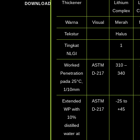
Thickener
Lithium
DOWNLOADS
Complex
C
Warna
Visual
Merah
Tekstur
Halus
Tingkat
1
NLGI
Worked
ASTM
310 –
Penetration
D-217
340
pada 25°
C,
1/10mm
Extended
ASTM
-25 to
WP with
D-217
+45
10%
distilled
water at