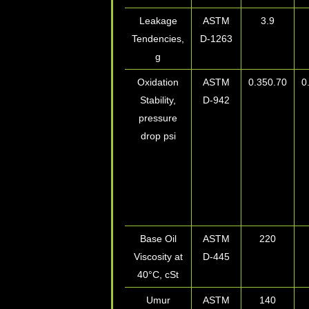
Leakage
ASTM
3.9
Tendencies,
D-1263
g
Oxidation
ASTM
0.35
0.70
0
Stability,
D-942
pressure
drop psi
100 jam,
max
200 jam,
max
Base Oil
ASTM
220
Viscosity at
D-445
40°
C, cSt
Umur
ASTM
140