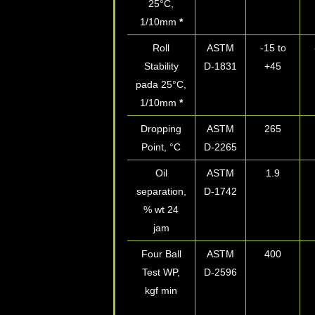
25°
C,
1/10mm
*
Roll
ASTM
-15 to
Stability
D-1831
+45
pada 25°
C,
1/10mm
*
Dropping
ASTM
265
Point, °
C
D-2265
Oil
ASTM
1.9
separation,
D-1742
% wt 24
jam
Four Ball
ASTM
400
Test
WP,
D-2596
47
kgf min
LWI, min