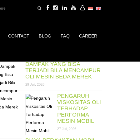
CONTACT
BLOG
FAQ
CAREER
ost Terbaru
DAMPAK YANG BISA
TERJADI BILA MENCAMPUR
OLI MESIN BEDA MEREK
29 Juli, 2026
PENGARUH
VISKOSITAS OLI
TERHADAP
PERFORMA
MESIN MOBIL
27 Juli, 2026