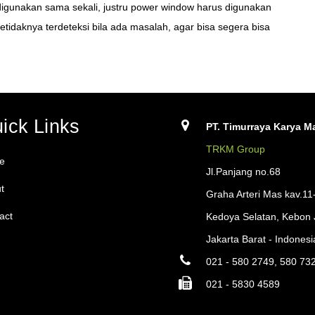
igunakan sama sekali, justru power window harus digunakan
idaknya terdeteksi bila ada masalah, agar bisa segera bisa
ick Links
PT. Timurraya Karya Ma
TRKM Group
e
Jl.Panjang no.68
t
Graha Arteri Mas kav.11
act
Kedoya Selatan, Kebon 
Jakarta Barat - Indonesi
021 - 580 2749, 580 73
021 - 5830 4589