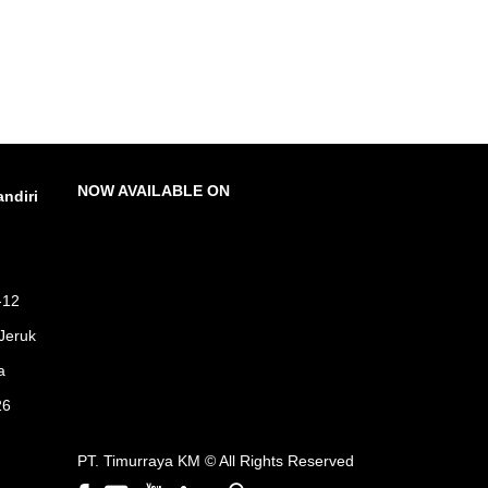
NOW AVAILABLE ON
ndiri
-12
Jeruk
a
26
PT. Timurraya KM ©
All Rights Reserved