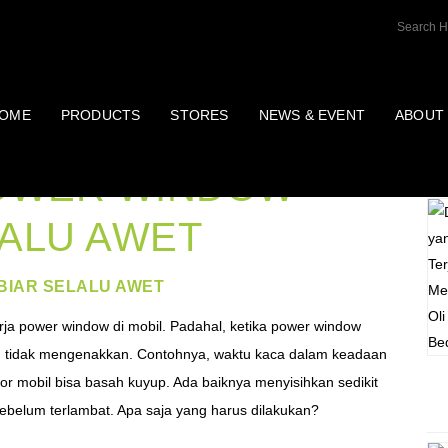
OME
PRODUCTS
STORES
NEWS & EVENT
ABOUT
P
OWER WINDOW
LALU AWET
BIAR SELALU AWET
erja power window di mobil. Padahal, ketika power window
ng tidak mengenakkan. Contohnya, waktu kaca dalam keadaan
rior mobil bisa basah kuyup. Ada baiknya menyisihkan sedikit
belum terlambat. Apa saja yang harus dilakukan?