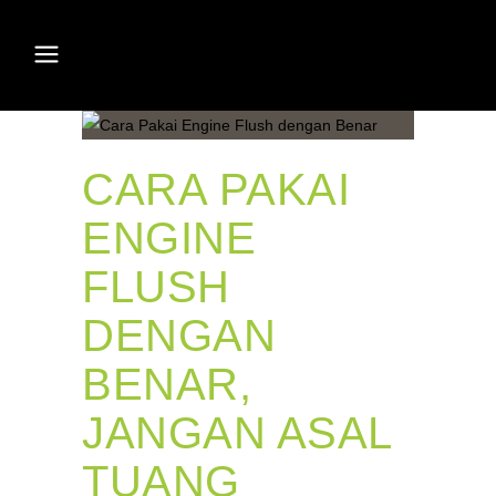
CARA PAKAI
ENGINE
FLUSH
DENGAN
BENAR,
JANGAN ASAL
TUANG