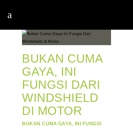
BUKAN CUMA
GAYA, INI
FUNGSI DARI
WINDSHIELD
DI MOTOR
BUKAN CUMA GAYA, INI FUNGSI