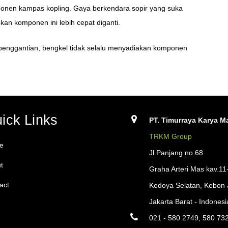
onen kampas kopling. Gaya berkendara sopir yang suka
an komponen ini lebih cepat diganti.
al penggantian, bengkel tidak selalu menyadiakan komponen
ick Links
PT. Timurraya Karya Ma
TRKM Group
e
Jl.Panjang no.68
t
Graha Arteri Mas kav.11
act
Kedoya Selatan, Kebon 
Jakarta Barat - Indonesi
021 - 580 2749, 580 73