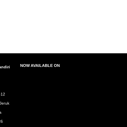
NOW AVAILABLE ON
ndiri
-12
Jeruk
a
26