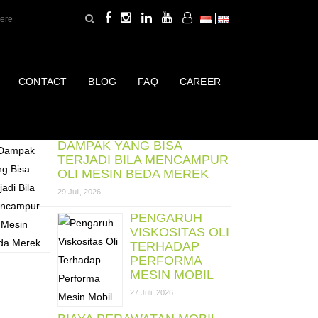
CONTACT
BLOG
FAQ
CAREER
ost Terbaru
DAMPAK YANG BISA
TERJADI BILA MENCAMPUR
OLI MESIN BEDA MEREK
29 Juli, 2026
PENGARUH
VISKOSITAS OLI
TERHADAP
PERFORMA
MESIN MOBIL
27 Juli, 2026