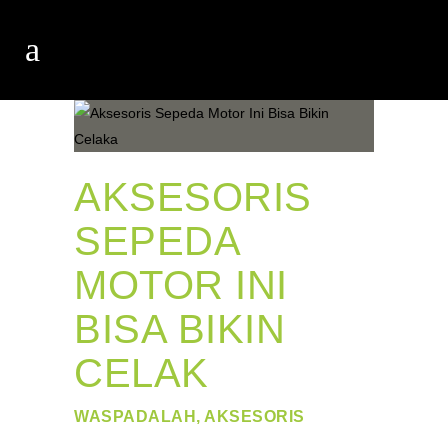
AKSESORIS
SEPEDA
MOTOR INI
BISA BIKIN
CELAK
WASPADALAH, AKSESORIS