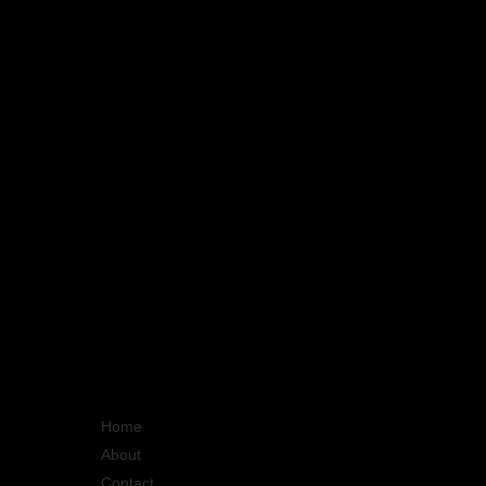
Quick Links
Home
About
Contact