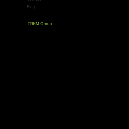
Blog
PT. Timurraya Karya Mandiri
TRKM Group
Jl.Panjang no.68
Graha Arteri Mas kav.11-12
Kedoya Selatan, Kebon Jeruk
Jakarta Barat - Indonesia
021 - 580 2749, 580 7326
021 - 5830 4589
NOW AVAILABLE ON