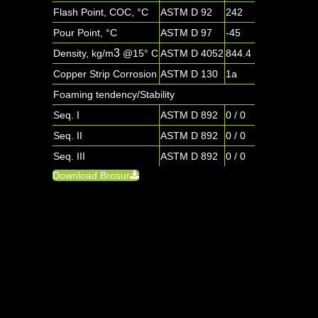
Flash Point, COC, °C
ASTM D 92
242
Pour Point, °C
ASTM D 97
-45
3
Density, kg/m
@15° C
ASTM D 4052
844.4
Copper Strip Corrosion
ASTM D 130
1a
Foaming tendency/Stability
Seq. I
ASTM D 892
0 / 0
Seq. II
ASTM D 892
0 / 0
Seq. III
ASTM D 892
0 / 0
Download Brosur