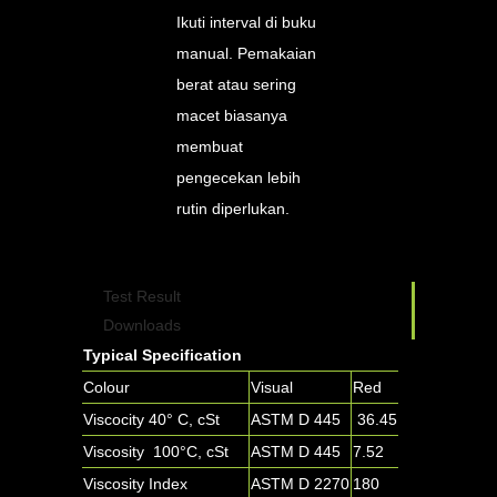
Ikuti interval di buku
manual. Pemakaian
berat atau sering
macet biasanya
membuat
pengecekan lebih
rutin diperlukan.
Test Result
Downloads
Typical Specification
Colour
Visual
Red
Viscocity 40° C, cSt
ASTM D 445
36.45
Viscosity 100°C, cSt
ASTM D 445
7.52
Viscosity Index
ASTM D 2270
180