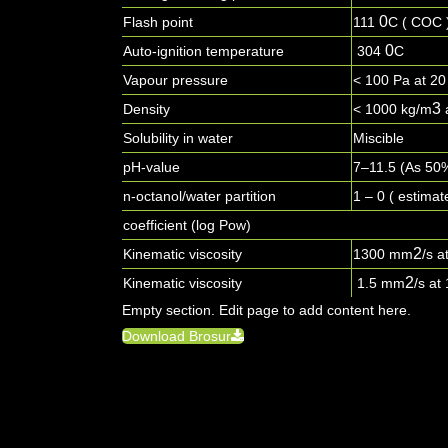
0
Flash point
111
C ( COC 
0
Auto-ignition temperature
304
C
Vapour pressure
< 100 Pa at 2
3
Density
< 1000 kg/m
Solubility in water
Miscible
pH-value
7–11.5 (As 50%
n-octanol/water partition
1 – 0 ( estimat
coefficient (log Pow)
2
Kinematic viscosity
1300 mm
/s a
2
Kinematic viscosity
1.5 mm
/s at
Empty section. Edit page to add content here.
Download Brosur