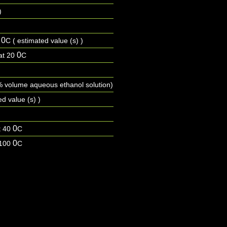
)
0
0
C ( estimated value (s) )
0
at 20
C
 volume aqueous ethanol solution)
ed value (s) )
0
t 40
C
0
 100
C