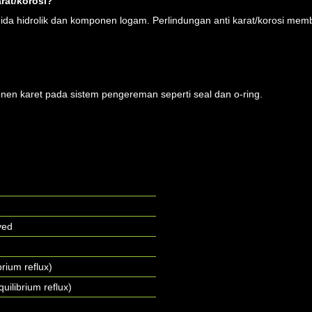
rat/korosi?
uida hidrolik dan komponen logam. Perlindungan anti karat/korosi me
nen karet pada sistem pengereman seperti seal dan o-ring.
yed
brium reflux)
uilibrium reflux)