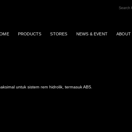
OME
PRODUCTS
STORES
NEWS & EVENT
ABOUT
 3 / DOT 4 | DELTALU
simal untuk sistem rem hidrolik, termasuk ABS.