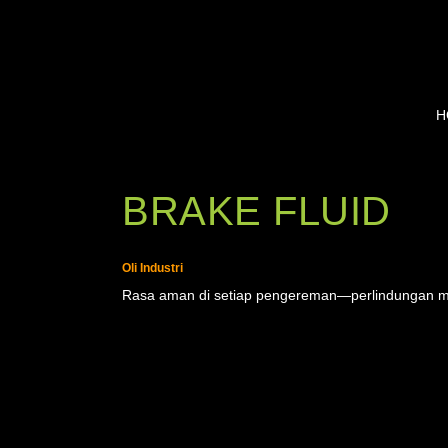
H
MINYAK REM DOT
BRAKE FLUID
Oli Industri
Rasa aman di setiap pengereman—perlindungan mak