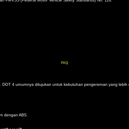
uran FMVSS (Federal Motor Vehicle Safety Standards) No. 116.
FAQ
. DOT 4 umumnya ditujukan untuk kebutuhan pengereman yang lebih m
rem dengan ABS.