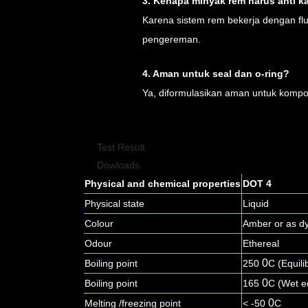
3. Kenapa minyak rem harus anti ka
Karena sistem rem bekerja dengan fl
pengereman.
4. Aman untuk seal dan o-ring?
Ya, diformulasikan aman untuk kompo
Test Result
Dowloads
Physical and chemical properties
DOT 4
Physical state
Liquid
Colour
Amber or as d
Odour
Ethereal
0
Boiling point
250
C (Equili
0
Boiling point
165
C (Wet eq
0
Melting /freezing point
< -50
C