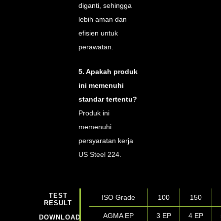
diganti, sehingga
lebih aman dan
efisien untuk
perawatan.
5. Apakah produk
ini memenuhi
standar tertentu?
Produk ini
memenuhi
persyaratan kerja
US Steel 224.
TEST
ISO Grade
100
150
RESULT
AGMA EP
3 EP
4 EP
DOWNLOADS