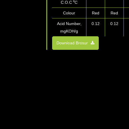
C.O.C ⁰C
Colour
Red
Red
Acid Number,
0.12
0.12
mgKOH/g
Download Brosur