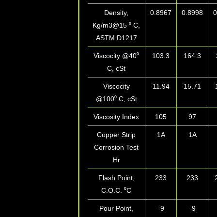
Density,
0.8967
0.8998
0
Kg/m3@15 ⁰ C,
ASTM D1217
Viscocity @40⁰
103.3
164.3
C, cSt
Viscocity
11.94
15.71
@100⁰ C, cSt
Viscosity Index
105
97
Copper Strip
1A
1A
Corrosion Test
Hr
Flash Point,
233
233
C.O.C. ⁰C
Pour Point,
-9
-9